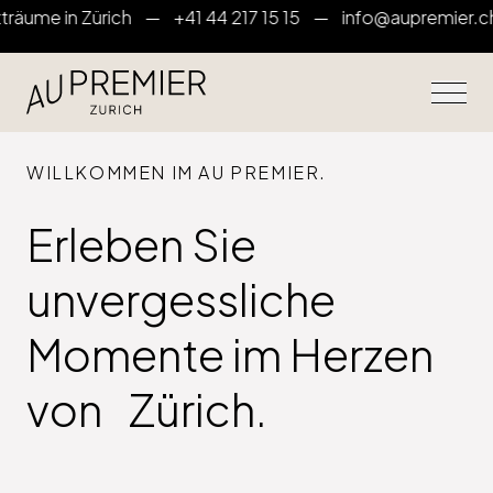
ume in Zürich —
+41 44 217 15 15
—
info@aupremier.ch
— 
WILLKOMMEN IM AU PREMIER.
Erleben
Sie
unvergessliche
Momente
im
Herzen
von Zürich.