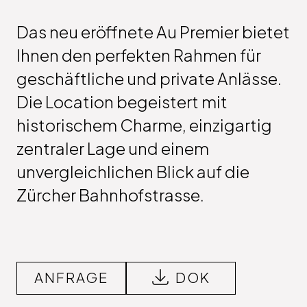
Das
neu
eröffnete
Au
Premier
bietet
Ihnen
den
perfekten
Rahmen
für
geschäftliche
und
private
Anlässe.
Die
Location
begeistert
mit
historischem
Charme,
einzigartig
­zentraler
Lage
und
einem
unvergleichlichen
Blick
auf
die
Zürcher
Bahnhofstrasse.
ANFRAGE
DOK